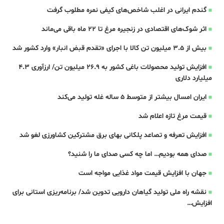
گندم ایرانی در اغلب شاخص‌های کیفی نمره مطلوب گرفت
اثر شوک‌های اقتصادی در زنجیره مرغ تا 22 ماه باقی می‌ماند
بیش از ۳.۵ میلیون تن کالا با اجرای «تقدم قبض انبار» وارد کشور شد
افزایش تولید محصولات باغی کشور به ۲۶.۹ میلیون تن/ ارزآوری ۴.۳
میلیارد دلاری
ایران امسال بیشتر از متوسط 5 ساله غله تولید می‌کند
قیمت مرغ تازه اعلام شد
افزایش تعرفه و تصاعد پلکانی بهای برق مشترکین کشاورزی لغو شد
صدای همه بودیم… اما چه کسی صدای ما را شنید؟
جهان با افزایش قیمت مواد غذایی مواجه است
نقشه راه ملی تولید گیاهان دارویی تدوین شد/ برنامه‌ریزی استانی برای
افزایش…