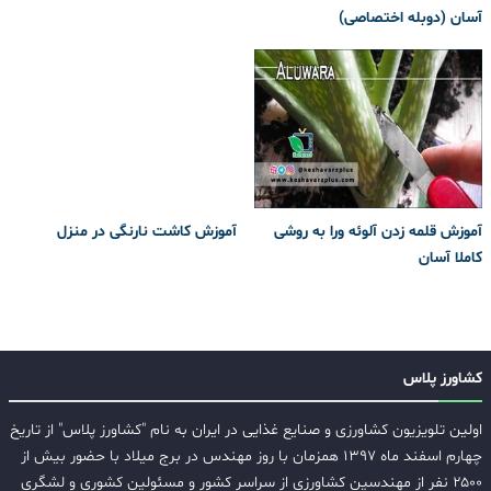
آسان (دوبله اختصاصی)
آموزش قلمه زدن آلوئه ورا به روشی
آموزش کاشت نارنگی در منزل
کاملا آسان
کشاورز پلاس
اولین تلویزیون کشاورزی و صنایع غذایی در ایران به نام "کشاورز پلاس" از تاریخ
چهارم اسفند ماه ۱۳۹۷ همزمان با روز مهندس در برج میلاد با حضور بیش از
۲۵۰۰ نفر از مهندسین کشاورزی از سراسر کشور و مسئولین کشوری و لشگری