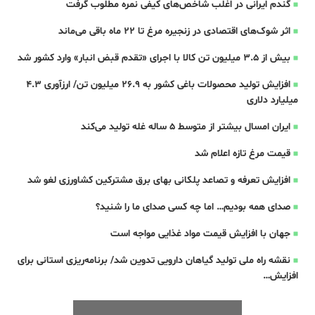
گندم ایرانی در اغلب شاخص‌های کیفی نمره مطلوب گرفت
اثر شوک‌های اقتصادی در زنجیره مرغ تا 22 ماه باقی می‌ماند
بیش از ۳.۵ میلیون تن کالا با اجرای «تقدم قبض انبار» وارد کشور شد
افزایش تولید محصولات باغی کشور به ۲۶.۹ میلیون تن/ ارزآوری ۴.۳
میلیارد دلاری
ایران امسال بیشتر از متوسط 5 ساله غله تولید می‌کند
قیمت مرغ تازه اعلام شد
افزایش تعرفه و تصاعد پلکانی بهای برق مشترکین کشاورزی لغو شد
صدای همه بودیم… اما چه کسی صدای ما را شنید؟
جهان با افزایش قیمت مواد غذایی مواجه است
نقشه راه ملی تولید گیاهان دارویی تدوین شد/ برنامه‌ریزی استانی برای
افزایش…