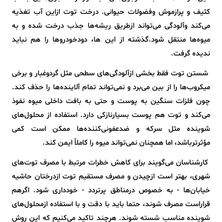
کثیف و پرازموش وفضولات حیوانی. درخت توت ازاین آب تغذیه
می‌کند وآلودگی می‌تواند ازطریق ریشه‌ها جذب درخت شده و به
میوه‌ها منتقل شود.گذشته از این ها، دودخودروها را هم نباید
ندیده گرفت.
شستن توت فقط بخشی ازآلودگی‌های سطحی مثل گردوغبار و برخی
میکروب‌ها را از بین می‌برد و نمی‌تواند تمام آلاینده‌ها را حذف کند.
چون فلزات سنگین به پوست و حتی به بافت داخلی میوه نفوذ
می‌کند و توت هم پوست بسیارنازکی دارد. استفاده از محلول‌های
شوینده مثل سرکه و ضدعفونی‌کننده‌ها ممکن است کمی
مؤثرترباشد، اما همچنان نمی‌تواند میوه را کاملاً ایمن کند.
کارشناسان می‌گویند برای کاهش خطرات مرتبط با مصرف توت‌های
شهری، بهتر است ازچیدن و مصرف مستقیم توت ازدرختان حاشیه
خیابان‌ها - به خصوص درمناطق پرتردد - خودداری شود. اگرهم
قراراست مصرف شوند، حتما باید با دقت و با استفاده ازمحلول‌های
شوینده مناسب شسته شوند. هرچند تاکید می‌کنیم که این روش