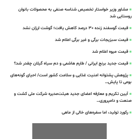
مشاور وزیر خواستار تخصیص شناسه صنفی به محصولات بانوان
روستایی شد
قیمت گوسفند زنده 30 درصد کاهش یافت؛ گوشت ارزان نشد
قیمت سبزیجات برگی و غیر برگی اعلام شد
قیمت میوه اعلام شد
قیمت جدید برنج ایرانی / طارم هاشمی و دم سیاه گیلان چقدر شد؟
پژوهش پشتوانه امنیت غذایی و سلامت کشور است/ احیای گونه‌های
بومی تا پایش…
آیین تکریم و معارفه اعضای جدید هیئت‌مدیره شرکت ملی کشت و
صنعت و دامپروری…
رکورد تولید، اما سفره‌های خالی از ماهی