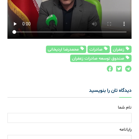
زعفران
صادرات
محمدرضا اردیخانی
صندوق توسعه صادرات زعفران
دیدگاه تان را بنویسید
نام شما
رایانامه