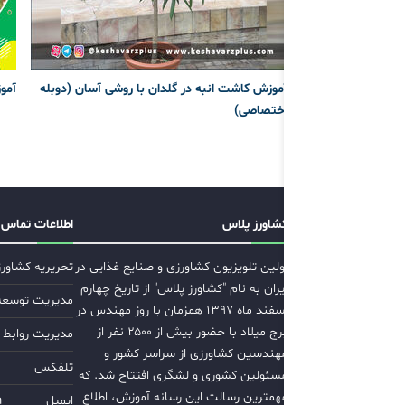
آموزش کاشت انبه در گلدان با روشی آسان (دوبله
آمو
اختصاصی)
کشاورز پلاس
اطلاعات تماس
اولین تلویزیون کشاورزی و صنایع غذایی در
تحریریه کشاور
ایران به نام "کشاورز پلاس" از تاریخ چهارم
مدیریت توسعه ب
اسفند ماه ۱۳۹۷ همزمان با روز مهندس در
برج میلاد با حضور بیش از ۲۵۰۰ نفر از
مدیریت روابط 
مهندسین کشاورزی از سراسر کشور و
تلفکس
مسئولین کشوری و لشگری افتتاح شد. که
مهمترین رسالت این رسانه آموزش، اطلاع
ایمیل
m