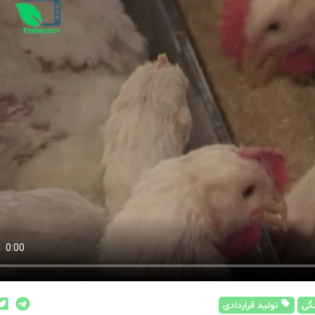
گی
تولید قراردادی