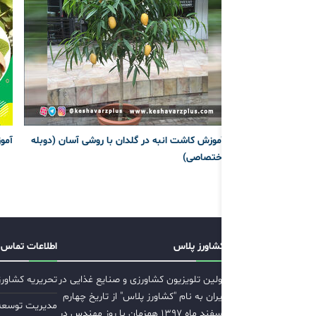
آموزش کاشت انبه در گلدان با روشی آسان (دوبله
آمو
اختصاصی)
کشاورز پلاس
اطلاعات تماس
اولین تلویزیون کشاورزی و صنایع غذایی در
تحریریه کشاور
ایران به نام "کشاورز پلاس" از تاریخ چهارم
مدیریت توسعه ب
اسفند ماه ۱۳۹۷ همزمان با روز مهندس در