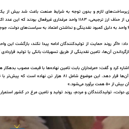
اد زیرساخت‌های لازم و بدون توجه به شرایط صنعت باعث شد بیش از ی
واحدهای مرغداری از چرخه تولید خارج شوند. پیش از حذف ارز ترجیحی، ۱۱۸۳ واحد مرغداری غیرفعال بودند که ای
۷۳۹۰ واحد رسیده است. طی شش ماه گذشته، ۶۲۶ واحد به دلیل کمبود نقدینگی و نداشتن اعتماد به سیاست‌های دولت، 
د: «اگر روند حمایت از تولیدکنندگان ادامه پیدا نکند، بازگشت این واح
ازگرداندن آن‌ها، تامین نقدینگی از طریق تسهیلات بانکی یا تولید قرارداد
اره کرد و گفت: «مرغداران بابت تامین نهاده‌ها با قیمت مصوب بدهکار ه
اما دولت هنوز نتوانسته این نهاده‌ها را در اختیار آن‌ها قرار دهد. این موضوع شامل ۸۱ هزار تن نهاده است که
آورد می‌شود.»
مکاری دولت، تولیدکنندگان و مردم، روند تولید و تامین مرغ در کشور استمرار