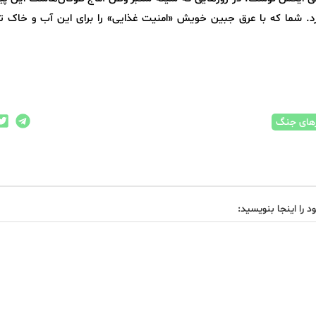
د. شما که با عرق جبین خویش «امنیت غذایی» را برای این آب و خاک 
های جنگ
د را اینجا بنویسید: