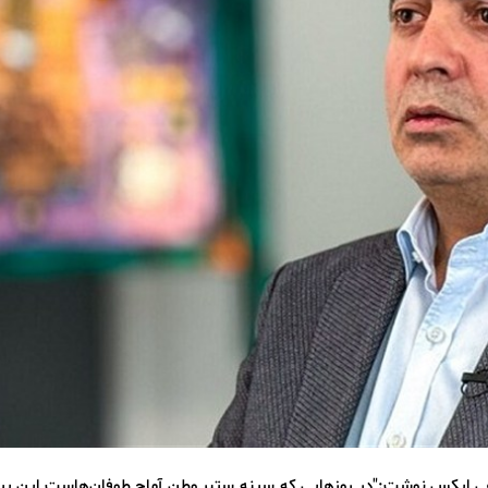
عی ایکس نوشت:"در روزهایی که سینه‌ ستبر وطن آماج طوفان‌هاست این پین