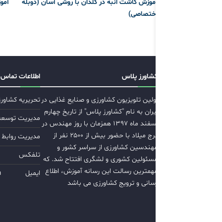
آموزش کاشت انبه در گلدان با روشی آسان (دوبله
آمو
اختصاصی)
کشاورز پلاس
اطلاعات تماس
اولین تلویزیون کشاورزی و صنایع غذایی در
تحریریه کشاور
ایران به نام "کشاورز پلاس" از تاریخ چهارم
مدیریت توسعه ب
اسفند ماه ۱۳۹۷ همزمان با روز مهندس در
برج میلاد با حضور بیش از ۲۵۰۰ نفر از
مدیریت روابط 
مهندسین کشاورزی از سراسر کشور و
تلفکس
مسئولین کشوری و لشگری افتتاح شد. که
مهمترین رسالت این رسانه آموزش، اطلاع
ایمیل
m
رسانی و ترویج کشاورزی می باشد