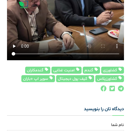
کشاورزی
گندم
امنیت غذایی
گندمکاران
کشاورزپلاس
کیف پول دیجیتال
سوپر اپ «باران
دیدگاه تان را بنویسید
نام شما