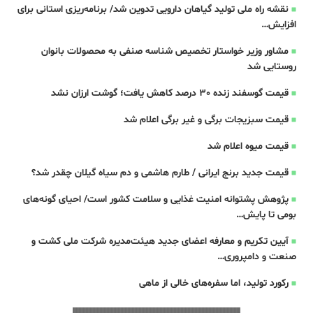
نقشه راه ملی تولید گیاهان دارویی تدوین شد/ برنامه‌ریزی استانی برای
افزایش…
مشاور وزیر خواستار تخصیص شناسه صنفی به محصولات بانوان
روستایی شد
قیمت گوسفند زنده 30 درصد کاهش یافت؛ گوشت ارزان نشد
قیمت سبزیجات برگی و غیر برگی اعلام شد
قیمت میوه اعلام شد
قیمت جدید برنج ایرانی / طارم هاشمی و دم سیاه گیلان چقدر شد؟
پژوهش پشتوانه امنیت غذایی و سلامت کشور است/ احیای گونه‌های
بومی تا پایش…
آیین تکریم و معارفه اعضای جدید هیئت‌مدیره شرکت ملی کشت و
صنعت و دامپروری…
رکورد تولید، اما سفره‌های خالی از ماهی