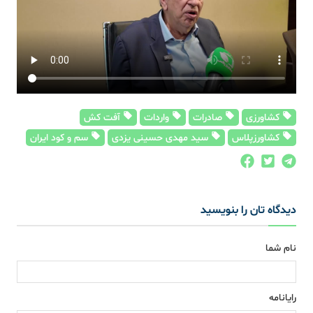
کشاورزی
صادرات
واردات
آفت کش
کشاورزپلاس
سید مهدی حسینی یزدی
سم و کود ایران
دیدگاه تان را بنویسید
نام شما
رایانامه