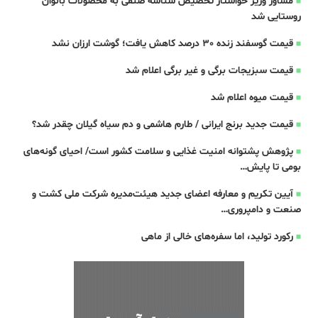
مشاور وزیر خواستار تخصیص شناسه صنفی به محصولات بانوان
روستایی شد
قیمت گوسفند زنده 30 درصد کاهش یافت؛ گوشت ارزان نشد
قیمت سبزیجات برگی و غیر برگی اعلام شد
قیمت میوه اعلام شد
قیمت جدید برنج ایرانی / طارم هاشمی و دم سیاه گیلان چقدر شد؟
پژوهش پشتوانه امنیت غذایی و سلامت کشور است/ احیای گونه‌های
بومی تا پایش…
آیین تکریم و معارفه اعضای جدید هیئت‌مدیره شرکت ملی کشت و
صنعت و دامپروری…
رکورد تولید، اما سفره‌های خالی از ماهی