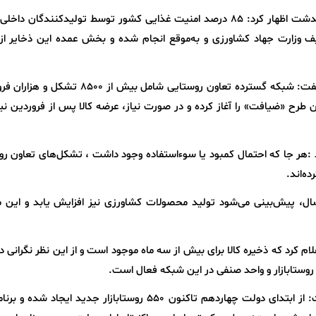
محمدرضا طلایی در بازدید از دهستان کریم‌آباد پاکدشت اظهار کرد: ۸۵ درصد امنیت غذایی کشور توسط تولیدکنندگان
یف وزارت جهاد کشاورزی و به‌موقع انجام شده و بخش عمده این ذخایر از 
بر اساس اعلام سازمان مرکزی تعاون روستایی، او گفت: شبکه گسترده تعاون روستایی شامل بیش 
ن طرح «ضیافت» را آغاز کرده و در صورت نیاز، عرضه کالا پس از فروردین نیز
د :هر جا که احتمال کمبود یا سوءاستفاده وجود داشت ، تشکل‌های تعاون ر
ه‌اند.
ال، پیش‌بینی می‌شود تولید محصولات کشاورزی نیز افزایش یابد و این 
علام کرد که ذخیره کالا برای بیش از سه ماه موجود است و از این نظر نگرانی د
مدیرعامل سازمان مرکزی تعاون روستایی ایران گفت: از ابتدای دولت چهاردهم تاکنون ۵۵۰ روستابازار جدید ایجا