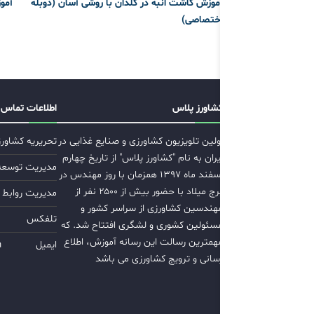
آموزش کاشت انبه در گلدان با روشی آسان (دوبله
آمو
اختصاصی)
کشاورز پلاس
اطلاعات تماس
اولین تلویزیون کشاورزی و صنایع غذایی در
تحریریه کشاور
ایران به نام "کشاورز پلاس" از تاریخ چهارم
مدیریت توسعه ب
اسفند ماه ۱۳۹۷ همزمان با روز مهندس در
برج میلاد با حضور بیش از ۲۵۰۰ نفر از
مدیریت روابط 
مهندسین کشاورزی از سراسر کشور و
تلفکس
مسئولین کشوری و لشگری افتتاح شد. که
مهمترین رسالت این رسانه آموزش، اطلاع
ایمیل
m
رسانی و ترویج کشاورزی می باشد