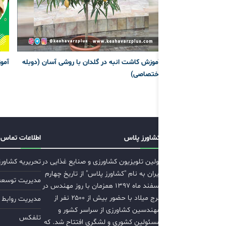
آموزش کاشت انبه در گلدان با روشی آسان (دوبله
آمو
اختصاصی)
کشاورز پلاس
اطلاعات تماس
اولین تلویزیون کشاورزی و صنایع غذایی در
تحریریه کشاور
ایران به نام "کشاورز پلاس" از تاریخ چهارم
مدیریت توسعه ب
اسفند ماه ۱۳۹۷ همزمان با روز مهندس در
برج میلاد با حضور بیش از ۲۵۰۰ نفر از
مدیریت روابط 
مهندسین کشاورزی از سراسر کشور و
تلفکس
مسئولین کشوری و لشگری افتتاح شد. که