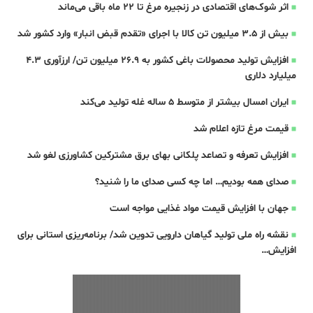
اثر شوک‌های اقتصادی در زنجیره مرغ تا 22 ماه باقی می‌ماند
بیش از ۳.۵ میلیون تن کالا با اجرای «تقدم قبض انبار» وارد کشور شد
افزایش تولید محصولات باغی کشور به ۲۶.۹ میلیون تن/ ارزآوری ۴.۳
میلیارد دلاری
ایران امسال بیشتر از متوسط 5 ساله غله تولید می‌کند
قیمت مرغ تازه اعلام شد
افزایش تعرفه و تصاعد پلکانی بهای برق مشترکین کشاورزی لغو شد
صدای همه بودیم… اما چه کسی صدای ما را شنید؟
جهان با افزایش قیمت مواد غذایی مواجه است
نقشه راه ملی تولید گیاهان دارویی تدوین شد/ برنامه‌ریزی استانی برای
افزایش…