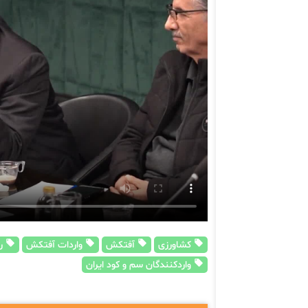
کشاورزی
آفتکش
واردات آفتکش
ری
واردکنندگان سم و کود ایران