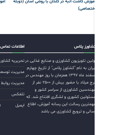
آموزش کاشت انبه در گلدان با روشی آسان (دوبله
آمو
اختصاصی)
کشاورز پلاس
اطلاعات تماس
اولین تلویزیون کشاورزی و صنایع غذایی در
تحریریه کشاور
ایران به نام "کشاورز پلاس" از تاریخ چهارم
مدیریت توسعه ب
اسفند ماه ۱۳۹۷ همزمان با روز مهندس در
برج میلاد با حضور بیش از ۲۵۰۰ نفر از
مدیریت روابط 
مهندسین کشاورزی از سراسر کشور و
تلفکس
مسئولین کشوری و لشگری افتتاح شد. که
مهمترین رسالت این رسانه آموزش، اطلاع
ایمیل
m
رسانی و ترویج کشاورزی می باشد