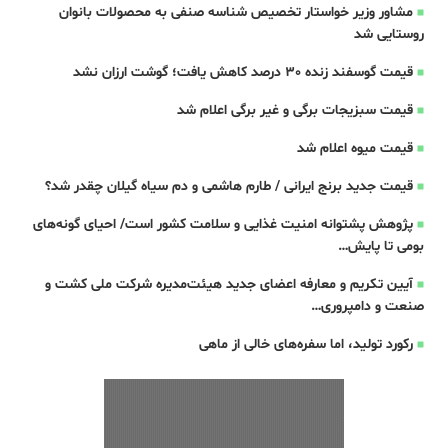
مشاور وزیر خواستار تخصیص شناسه صنفی به محصولات بانوان
روستایی شد
قیمت گوسفند زنده 30 درصد کاهش یافت؛ گوشت ارزان نشد
قیمت سبزیجات برگی و غیر برگی اعلام شد
قیمت میوه اعلام شد
قیمت جدید برنج ایرانی / طارم هاشمی و دم سیاه گیلان چقدر شد؟
پژوهش پشتوانه امنیت غذایی و سلامت کشور است/ احیای گونه‌های
بومی تا پایش…
آیین تکریم و معارفه اعضای جدید هیئت‌مدیره شرکت ملی کشت و
صنعت و دامپروری…
رکورد تولید، اما سفره‌های خالی از ماهی