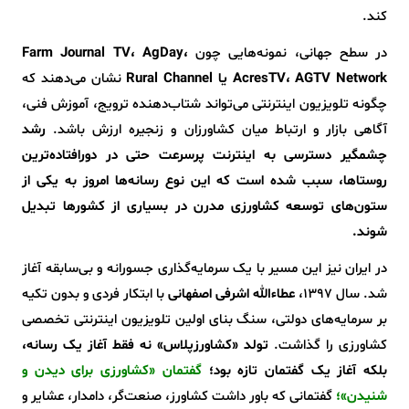
کند.
در سطح جهانی، نمونه‌هایی چون
Farm Journal TV، AgDay،
AcresTV، AGTV Network یا Rural Channel
نشان می‌دهند که
چگونه تلویزیون اینترنتی می‌تواند شتاب‌دهنده ترویج، آموزش فنی،
آگاهی بازار و ارتباط میان کشاورزان و زنجیره ارزش باشد.
رشد
چشمگیر دسترسی به اینترنت پرسرعت حتی در دورافتاده‌ترین
روستاها، سبب شده است که این نوع رسانه‌ها امروز به یکی از
ستون‌های توسعه کشاورزی مدرن در بسیاری از کشورها تبدیل
شوند.
در ایران نیز این مسیر با یک سرمایه‌گذاری جسورانه و بی‌سابقه آغاز
شد. سال ۱۳۹۷،
عطاءالله اشرفی اصفهانی
با ابتکار فردی و بدون تکیه
بر سرمایه‌های دولتی، سنگ بنای اولین تلویزیون اینترنتی تخصصی
کشاورزی را گذاشت.
تولد «کشاورزپلاس» نه فقط آغاز یک رسانه،
بلکه آغاز یک گفتمان تازه بود؛
گفتمان «کشاورزی برای دیدن و
شنیدن»؛
گفتمانی که باور داشت کشاورز، صنعت‌گر، دامدار، عشایر و