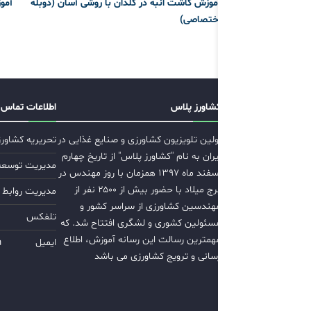
آموزش کاشت انبه در گلدان با روشی آسان (دوبله
آمو
اختصاصی)
کشاورز پلاس
اطلاعات تماس
اولین تلویزیون کشاورزی و صنایع غذایی در
تحریریه کشاور
ایران به نام "کشاورز پلاس" از تاریخ چهارم
مدیریت توسعه ب
اسفند ماه ۱۳۹۷ همزمان با روز مهندس در
برج میلاد با حضور بیش از ۲۵۰۰ نفر از
مدیریت روابط 
مهندسین کشاورزی از سراسر کشور و
تلفکس
مسئولین کشوری و لشگری افتتاح شد. که
مهمترین رسالت این رسانه آموزش، اطلاع
ایمیل
m
رسانی و ترویج کشاورزی می باشد