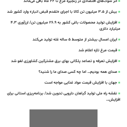
اثر شوک‌های اقتصادی در زنجیره مرغ تا 22 ماه باقی می‌ماند
بیش از ۳.۵ میلیون تن کالا با اجرای «تقدم قبض انبار» وارد کشور شد
افزایش تولید محصولات باغی کشور به ۲۶.۹ میلیون تن/ ارزآوری ۴.۳
میلیارد دلاری
ایران امسال بیشتر از متوسط 5 ساله غله تولید می‌کند
قیمت مرغ تازه اعلام شد
افزایش تعرفه و تصاعد پلکانی بهای برق مشترکین کشاورزی لغو شد
صدای همه بودیم… اما چه کسی صدای ما را شنید؟
جهان با افزایش قیمت مواد غذایی مواجه است
نقشه راه ملی تولید گیاهان دارویی تدوین شد/ برنامه‌ریزی استانی برای
افزایش…