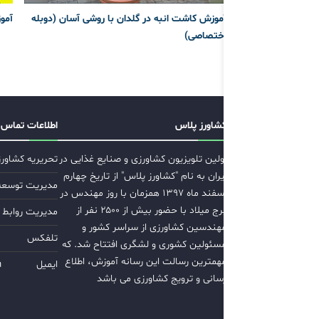
آموزش کاشت انبه در گلدان با روشی آسان (دوبله
آمو
اختصاصی)
کشاورز پلاس
اطلاعات تماس
اولین تلویزیون کشاورزی و صنایع غذایی در
تحریریه کشاور
ایران به نام "کشاورز پلاس" از تاریخ چهارم
مدیریت توسعه ب
اسفند ماه ۱۳۹۷ همزمان با روز مهندس در
برج میلاد با حضور بیش از ۲۵۰۰ نفر از
مدیریت روابط 
مهندسین کشاورزی از سراسر کشور و
تلفکس
مسئولین کشوری و لشگری افتتاح شد. که
مهمترین رسالت این رسانه آموزش، اطلاع
ایمیل
m
رسانی و ترویج کشاورزی می باشد