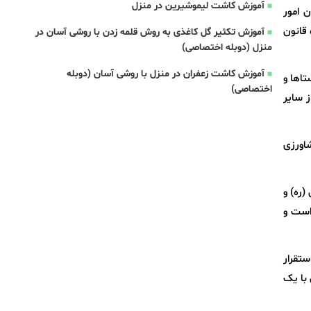
آموزش کاشت لیموشیرین در منزل
ن امور
عشایر ایران و واگذاری وظایف آن به وزارت جهاد کشاورزی و معاونت توسعه روستایی ریاست‌جمهوری، نه‌تنها با بند الف ماده 51 قانون
آموزش تکثیر گل کاغذی به روش قلمه زدن با روشی آسان در
منزل (دوبله اختصاصی)
آموزش کاشت زعفران در منزل با روشی آسان (دوبله
روستاها و
اختصاصی)
وظایف مرتبط از سایر
شاورزی
(ره) و
 است و
ستقرار
 با یک