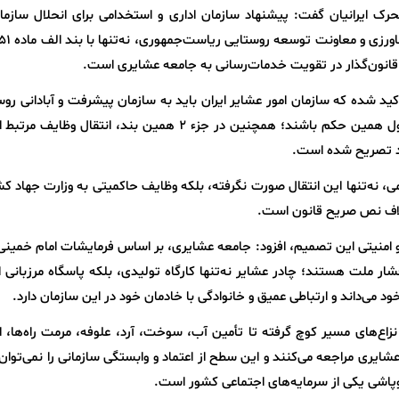
حرک ایرانیان گفت: پیشنهاد سازمان اداری و استخدامی برای انحلال سازما
قانون‌گذار در تقویت خدمات‌رسانی به جامعه عشایری است.
در جزء 1 بند الف ماده 51 قانون، تأکید شده که سازمان امور عشایر ایران باید به سازمان پیشرفت و آبادانی 
امور عشایر تغییر یابد و واحدهای استانی نیز مشمول همین حکم باشند؛ همچنین در جزء 2 همین بند، انتقال 
ید تصریح شده است.
می، نه‌تنها این انتقال صورت نگرفته، بلکه وظایف حاکمیتی به وزارت جهاد ک
لاف نص صریح قانون است.
ی و امنیتی این تصمیم، افزود: جامعه عشایری، بر اساس فرمایشات امام خمینی 
شار ملت هستند؛ چادر عشایر نه‌تنها کارگاه تولیدی، بلکه پاسگاه مرزبانی
 می‌داند و ارتباطی عمیق و خانوادگی با خادمان خود در این سازمان دارد.
 نزاع‌های مسیر کوچ گرفته تا تأمین آب، سوخت، آرد، علوفه، مرمت راه‌ها، ا
عشایری مراجعه می‌کنند و این سطح از اعتماد و وابستگی سازمانی را نمی‌توان
روپاشی یکی از سرمایه‌های اجتماعی کشور است.