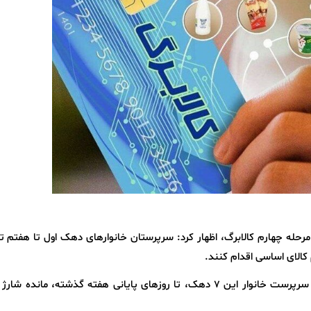
مرحله چهارم کالابرگ، اظهار کرد: سرپرستان خانوارهای دهک اول تا هفتم تا
وی افزود: تعداد ۱۴ میلیون و ۸۳۸ هزار و ۹۲۴ نفر سرپرست خانوار این ۷ دهک، تا روزهای پایانی هفته گذشته، مانده