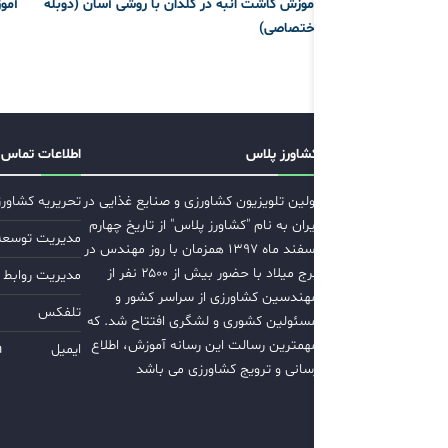
آموزش کاشت انبه در گلدان با روشی آسان (دوبله
آمو
اختصاصی)
کشاورز پلاس
اطلاعات تماس
اولین تلویزیون کشاورزی و صنایع غذایی در
تحریریه کشاور
ایران به نام "کشاورز پلاس" از تاریخ چهارم
مدیریت توسعه ب
اسفند ماه ۱۳۹۷ همزمان با روز مهندس در
برج میلاد با حضور بیش از ۲۵۰۰ نفر از
مدیریت روابط 
مهندسین کشاورزی از سراسر کشور و
تلفکس
مسئولین کشوری و لشگری افتتاح شد. که
مهمترین رسالت این رسانه آموزش، اطلاع
ایمیل
m
رسانی و ترویج کشاورزی می باشد