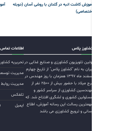
آموزش کاشت انبه در گلدان با روشی آسان (دوبله
آمو
اختصاصی)
کشاورز پلاس
اطلاعات تماس
اولین تلویزیون کشاورزی و صنایع غذایی در
تحریریه کشاور
ایران به نام "کشاورز پلاس" از تاریخ چهارم
مدیریت توسعه ب
اسفند ماه ۱۳۹۷ همزمان با روز مهندس در
برج میلاد با حضور بیش از ۲۵۰۰ نفر از
مدیریت روابط 
مهندسین کشاورزی از سراسر کشور و
تلفکس
مسئولین کشوری و لشگری افتتاح شد. که
مهمترین رسالت این رسانه آموزش، اطلاع
ایمیل
m
رسانی و ترویج کشاورزی می باشد