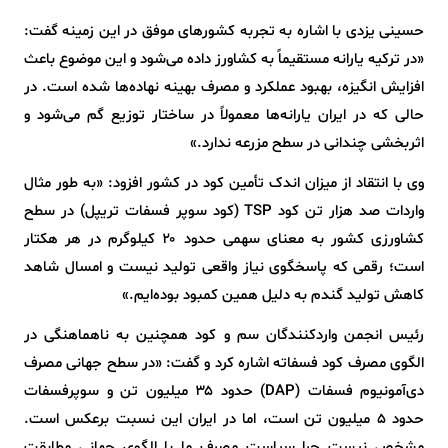
حسینی یزدی با اشاره به تجربه کشورهای موفق در این زمینه گفت:
«در ترکیه یارانه مستقیماً به کشاورز داده می‌شود و این موضوع باعث
افزایش انگیزه، بهبود عملکرد و مصرف بهینه نهاده‌ها شده است. در
حالی که در ایران یارانه‌ها معمولاً در ساختار توزیع گم می‌شود و
اثربخشی چندانی در سطح مزرعه ندارد.»
وی با انتقاد از میزان اندک تأمین کود در کشور افزود: «به طور مثال
واردات صد هزار تن کود TSP (کود سوپر فسفات تریپل) در سطح
کشاورزی کشور به معنای سهمی حدود ۲۰ کیلوگرم در هر هکتار
است؛ رقمی که پاسخگوی نیاز واقعی تولید نیست و امسال شاهد
کاهش تولید گندم به دلیل همین کمبود بوده‌ایم.»
رئیس انجمن واردکنندگان سم و کود همچنین به ناهماهنگی در
الگوی مصرف کود فسفاته اشاره کرد و گفت: «در سطح جهانی مصرف
دی‌آمونیوم فسفات (DAP) حدود ۳۵ میلیون تن و سوپرفسفات
حدود ۵ میلیون تن است، اما در ایران این نسبت برعکس است.
مشخص نیست چرا سیاست مصرف ما با الگوی جهانی مطابقت