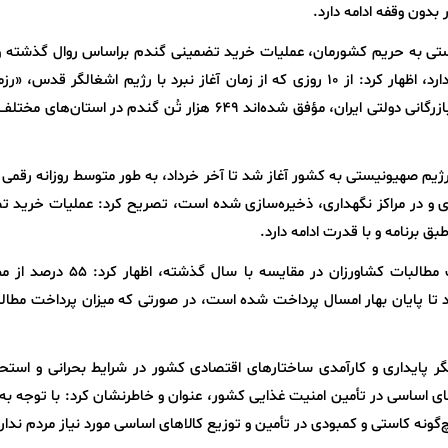
بدون وقفه ادامه دارد.
نیستی به حریم کشورمان، عملیات خرید تضمینی گندم براساس روال گذشته و
یک ساعت تأخیر و توقف در سراسر کشور جریان دارد، اظهار کرد: از ۱۰ روزی که از زمان آغاز نبرد با رژیم اشغالگر ق
اقتصادی کشور» در وزارت جهاد کشاورزی و شرکت بازرگانی دولتی ایران، مؤفق شده‌اند ۶۴۹ هزار تُن گندم در اس
روز جمعه ۲۳ خرداد که تهاجم رژیم صهیونیستی به کشور آغاز شد تا آخر خرداد، به طور متوسط روزانه رقمی
اری و در مراکز نگهداری، ذخیره‌سازی شده است، تصریح کرد: عملیات خرید 
برنامه و با قدرت ادامه دارد.
وی همچنین با اشاره به افزایش چشمگیر پرداخت مطالبات کشاورزان در مقایسه با
یلیارد تومان می‌شود تا پایان بهار امسال پرداخت شده است، در صورتی که میزان پرداخت مطا
نگر پایداری و کارآمدی ساختارهای اقتصادی کشور در شرایط بحرانی و است
اساسی در تأمین امنیت غذایی کشور، عنوان و خاطرنشان کرد: با توجه به 
‌گونه کاستی و کمبودی در تأمین و توزیع کالاهای اساسی مورد نیاز مردم ندار