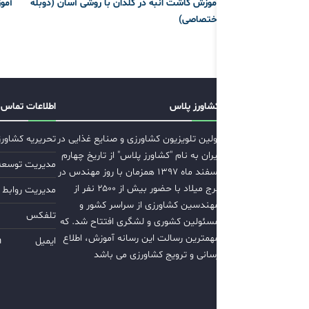
آموزش کاشت انبه در گلدان با روشی آسان (دوبله
آمو
اختصاصی)
کشاورز پلاس
اطلاعات تماس
اولین تلویزیون کشاورزی و صنایع غذایی در
تحریریه کشاور
ایران به نام "کشاورز پلاس" از تاریخ چهارم
مدیریت توسعه ب
اسفند ماه ۱۳۹۷ همزمان با روز مهندس در
برج میلاد با حضور بیش از ۲۵۰۰ نفر از
مدیریت روابط 
مهندسین کشاورزی از سراسر کشور و
تلفکس
مسئولین کشوری و لشگری افتتاح شد. که
مهمترین رسالت این رسانه آموزش، اطلاع
ایمیل
m
رسانی و ترویج کشاورزی می باشد