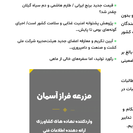
قیمت جدید برنج ایرانی / طارم هاشمی و دم سیاه گیلان
چقدر شد؟
 بدون
پژوهش پشتوانه امنیت غذایی و سلامت کشور است/ احیای
دس، «رزمندگان
گونه‌های بومی تا پایش…
تان‌های مختلف کشور
آیین تکریم و معارفه اعضای جدید هیئت‌مدیره شرکت ملی
کشت و صنعت و دامپروری…
 بالغ بر
رکورد تولید، اما سفره‌های خالی از ماهی
تضمینی
 سال گذشته، اظهار کرد: ۵۵ درصد از مطالبات
لبات در
حکام و
تدابیر
یم.