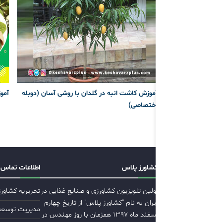
آموزش کاشت انبه در گلدان با روشی آسان (دوبله
آمو
اختصاصی)
کشاورز پلاس
اطلاعات تماس
اولین تلویزیون کشاورزی و صنایع غذایی در
تحریریه کشاور
ایران به نام "کشاورز پلاس" از تاریخ چهارم
مدیریت توسعه ب
اسفند ماه ۱۳۹۷ همزمان با روز مهندس در