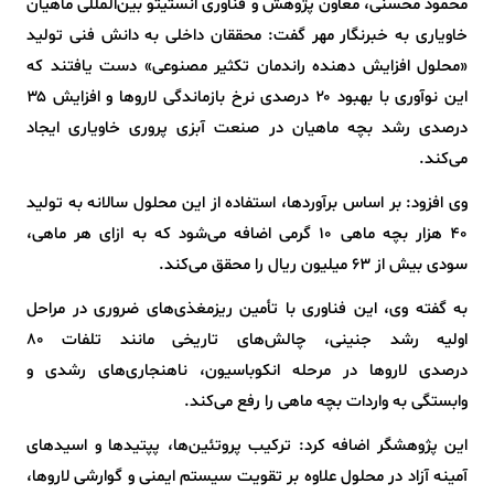
محمود محسنی، معاون پژوهش و فناوری انستیتو بین‌المللی ماهیان
خاویاری به خبرنگار مهر گفت: محققان داخلی به دانش فنی تولید
«محلول افزایش دهنده راندمان تکثیر مصنوعی» دست یافتند که
این نوآوری با بهبود ۲۰ درصدی نرخ بازماندگی لاروها و افزایش ۳۵
درصدی رشد بچه ماهیان در صنعت آبزی پروری خاویاری ایجاد
می‌کند.
وی افزود: بر اساس برآوردها، استفاده از این محلول سالانه به تولید
۴۰ هزار بچه ماهی ۱۰ گرمی اضافه می‌شود که به ازای هر ماهی،
سودی بیش از ۶۳ میلیون ریال را محقق می‌کند.
به گفته وی، این فناوری با تأمین ریزمغذی‌های ضروری در مراحل
اولیه رشد جنینی، چالش‌های تاریخی مانند تلفات ۸۰
درصدی لاروها در مرحله انکوباسیون، ناهنجاری‌های رشدی و
وابستگی به واردات بچه ماهی را رفع می‌کند.
این پژوهشگر اضافه کرد: ترکیب پروتئین‌ها، پپتیدها و اسیدهای
آمینه آزاد در محلول علاوه بر تقویت سیستم ایمنی و گوارشی لاروها،