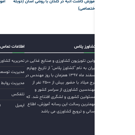
آموزش کاشت انبه در گلدان با روشی آسان (دوبله
آمو
اختصاصی)
کشاورز پلاس
اطلاعات تماس
اولین تلویزیون کشاورزی و صنایع غذایی در
تحریریه کشاور
ایران به نام "کشاورز پلاس" از تاریخ چهارم
مدیریت توسعه ب
اسفند ماه ۱۳۹۷ همزمان با روز مهندس در
برج میلاد با حضور بیش از ۲۵۰۰ نفر از
مدیریت روابط 
مهندسین کشاورزی از سراسر کشور و
تلفکس
مسئولین کشوری و لشگری افتتاح شد. که
مهمترین رسالت این رسانه آموزش، اطلاع
ایمیل
m
رسانی و ترویج کشاورزی می باشد