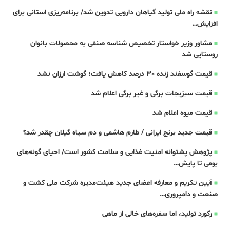
نقشه راه ملی تولید گیاهان دارویی تدوین شد/ برنامه‌ریزی استانی برای
افزایش…
مشاور وزیر خواستار تخصیص شناسه صنفی به محصولات بانوان
روستایی شد
قیمت گوسفند زنده 30 درصد کاهش یافت؛ گوشت ارزان نشد
قیمت سبزیجات برگی و غیر برگی اعلام شد
قیمت میوه اعلام شد
قیمت جدید برنج ایرانی / طارم هاشمی و دم سیاه گیلان چقدر شد؟
پژوهش پشتوانه امنیت غذایی و سلامت کشور است/ احیای گونه‌های
بومی تا پایش…
آیین تکریم و معارفه اعضای جدید هیئت‌مدیره شرکت ملی کشت و
صنعت و دامپروری…
رکورد تولید، اما سفره‌های خالی از ماهی