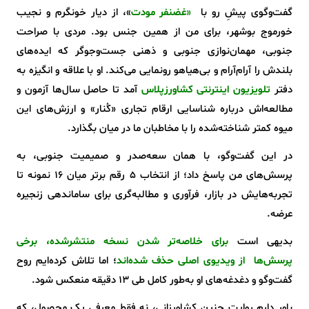
گفت‌وگوی پیشِ رو با
«
غضنفر مودت
»، از دیار خونگرم و نجیب
خورموج بوشهر، برای من از همین جنس بود. مردی با صراحت
جنوبی، مهمان‌نوازی جنوبی و ذهنی جست‌وجوگر که ایده‌های
بلندش را آرام‌آرام و بی‌هیاهو رونمایی می‌کند. او با علاقه و انگیزه به
دفتر
تلویزیون اینترنتی کشاورزپلاس
آمد تا حاصل سال‌ها آزمون و
مطالعه‌اش درباره شناسایی ارقام تجاری «کُنار» و ارزش‌های این
میوه کمتر شناخته‌شده را با مخاطبان ما در میان بگذارد.
در این گفت‌وگو، با همان سعه‌صدر و صمیمیت جنوبی، به
پرسش‌های من پاسخ داد؛ از انتخاب ۵ رقم برتر میان ۱۶ نمونه تا
تجربه‌هایش در بازار، فرآوری و مطالبه‌گری برای ساماندهی زنجیره
عرضه.
بدیهی است
برای خلاصه‌تر شدن نسخه منتشرشده، برخی
پرسش‌ها از ویدیوی اصلی حذف شده‌اند
؛ اما تلاش کرده‌ایم روح
گفت‌وگو و دغدغه‌های او به‌طور کامل طی 13 دقیقه منعکس شود.
باور دارم روایت چنین کشاورزانی، نه فقط معرفی یک محصول، که