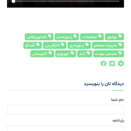
بوشهر
تحقیقات
زنبورعسل
کشاورزپلاس
علیرضا صفاخو
زنبورداری
کارآفرینی
گفتگو
غضنفر مودت
کنار
خورموج
کنارستان
دیدگاه تان را بنویسید
نام شما
رایانامه