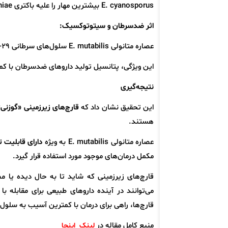
E. cyanosporus بیشترین مهار را علیه باکتری Klebsiella pneumoniae نشان داد.
اثر ضدسرطان و سیتوتوکسیک:
عصاره متانولی E. mutabilis سلول‌های سرطانی HT-29 را به طور انتخابی مهار کرد، اما تأثیر کمی بر سلول‌های طبیعی L929 داشت.
این ویژگی، پتانسیل تولید داروهای ضدسرطان با ک
نتیجه‌گیری
این تحقیق نشان داد که
قارچ‌های زیرزمینی «گوزنی
هستند.
عصاره متانولی E. mutabilis به ویژه
دارای قابلیت 
مکمل درمان‌های موجود مورد استفاده قرار گیرد.
قارچ‌های زیرزمینی که شاید تا به حال دیده یا 
می‌توانند در آینده داروهای طبیعی برای مقابله ب
قارچ‌ها، راهی برای درمان با کمترین آسیب به سلول‌
منبع کامل مقاله در
لینک اینجا