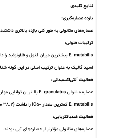
نتایج کلیدی
بازده عصاره‌گیری:
عصاره‌های متانولی به طور کلی بازده بالاتری داشتن
ترکیبات فنولی:
E. mutabilis بیشترین میزان فنول و فلاونوئید را داشت.
اسید گالیک به عنوان ترکیب اصلی در این گونه شنا
فعالیت آنتی‌اکسیدانی:
عصاره متانولی E. granulatus بالاترین توانایی مهار رادیکال آزاد DPPH را نشان داد.
E. mutabilis کمترین مقدار IC50 را داشت (38.2 میکروگرم بر میلی‌لیتر)، یعنی قوی‌ترین اثر آنتی‌اکسیدانی.
فعالیت ضدباکتریایی:
عصاره‌های متانولی مؤثرتر از عصاره‌های آبی بودند.