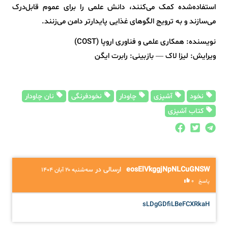
استفاده‌شده کمک می‌کنند، دانش علمی را برای عموم قابل‌درک
می‌سازند و به ترویج الگوهای غذایی پایدارتر دامن می‌زنند.
نویسنده: همکاری علمی و فناوری اروپا (COST)
ویرایش: لیزا لاک — بازبینی: رابرت ایگن
نخود
آشپزی
چاودار
نخودفرنگی
نان چاودار
کتاب آشپزی
eosElVkggjNpNLCuGNSW
ارسالی در
سه‌شنبه ۲۰ آبان ۱۴۰۴
0
پاسخ
sLDgGDfiLBeFCXRkaH