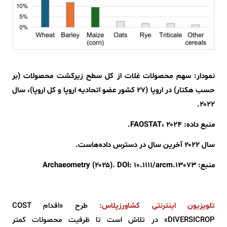
نمودار: سهم محصولات غلات از کل سطح زیرکشت محصولات (بر
حسب هکتار) در اروپا (۲۷ کشور عضو اتحادیه اروپا و کل اروپا)، سال
۲۰۲۲.
منبع داده: FAOSTAT، ۲۰۲۴.
سال ۲۰۲۲ آخرین سال در دسترس داده‌هاست.
منبع: Archaeometry (۲۰۲۵). DOI: 10.1111/arcm.13073
تلویزیون اینترنتی کشاورزپلاس:
طرح «اقدام COST
DIVERSICROP» در تلاش است تا ظرفیت محصولات کمتر