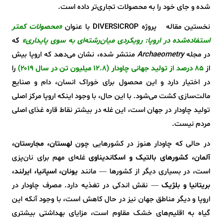
شده و جای خود را به محصولات تجاری‌تر داده است.
نخستین مقاله‌ پروژه DIVERSICROP با عنوان
«محصولات کمتر
استفاده‌شده در اروپا: رویکردی میان‌رشته‌ای به سوی پایداری»
ک
ه
در مجله
Archaeometry
منتشر شده، نشان می‌دهد که اروپا بیش
از
۸۵ درصد از تولید جهانی چاودار (۱۲.۸ میلیون تن در سال ۲۰۱۹)
را
در اختیار دارد و این محصول برای خوراک انسان، دام و صنایع
مالت‌سازی کشت می‌شود. با این حال، با وجود اینکه اروپا مرکز اصلی
تولید چاودار در جهان است، این غله در بیشتر نقاط قاره غذای اصلی
مردم نیست.
در حالی که چاودار هنوز در کشورهایی چون
لهستان، مجارستان،
آلمان، کشورهای بالتیک و اسکاندیناوی
غله‌ای مهم برای نان‌پزی
است، در بسیاری دیگر از کشورها — مانند
یونان، اسپانیا، ایرلند،
بریتانیا و بلژیک
— نقش اندکی در تغذیه دارد. مصرف چاودار در
اروپا و دیگر مناطق جهان نیز در حال کاهش است، با وجود آنکه این
گیاه به اقلیم‌های خشک مقاوم است، مزایای بهداشتی بیشتری