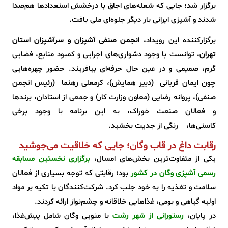
برگزار شد؛ جایی که شعله‌های اجاق با درخشش استعدادها هم‌صدا
شدند و آشپزی ایرانی بار دیگر جلوه‌ای ملی یافت.
برگزارکننده این رویداد،
انجمن صنفی آشپزان و سرآشپزان استان
تهران
، توانست با وجود دشواری‌های اجرایی و کمبود منابع، فضایی
گرم، صمیمی و در عین حال حرفه‌ای بیافریند. حضور چهره‌هایی
چون ایمان قربانی (دبیر همایش)، کرمعلی رهنما (رئیس انجمن
صنفی)، پروانه رضایی (معاون وزارت کار) و جمعی از استادان، برندها
و فعالان صنعت خوراک، به این برنامه با وجود برخی
کاستی‌ها، رنگی از جدیت بخشید.
رقابت داغ در قاب وگان؛ جایی که خلاقیت می‌جوشید
یکی از متفاوت‌ترین بخش‌های امسال،
برگزاری نخستین مسابقه
رسمی آشپزی وگان در کشور
بود؛ رقابتی که توجه بسیاری از فعالان
سلامت و تغذیه را به خود جلب کرد. شرکت‌کنندگان با تکیه بر مواد
اولیه گیاهی و بومی، غذاهایی خلاقانه و چشم‌نواز ارائه کردند.
در پایان،
رستورانی از شهر رشت
با منویی وگان شامل پیش‌غذا،