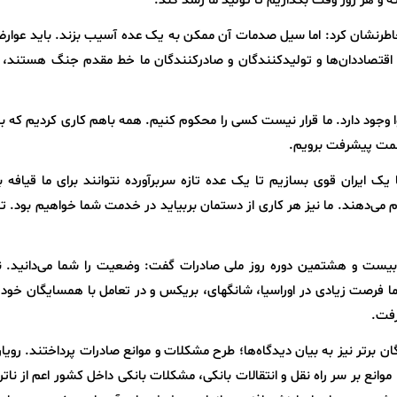
 و هر روز وقت بگذاریم تا تولید ما رشد کند.
 خاطرنشان کرد: اما سیل صدمات آن ممکن به یک عده آسیب بزند. باید عوارض
اقتصاددان‌ها و تولیدکنندگان و صادرکنندگان ما خط مقدم جنگ هستند، با
 وجود دارد. ما قرار نیست کسی را محکوم کنیم. همه باهم کاری کردیم که به
سمت پیشرفت برویم.
 ایران قوی بسازیم تا یک عده تازه سربرآورده نتوانند برای ما قیافه ب
جام می‌دهند. ما نیز هر کاری از دستمان بربیاید در خدمت شما خواهیم بود. تا 
بیست و هشتمین دوره روز ملی صادرات گفت: وضعیت را شما می‌دانید. نا
 اما فرصت زیادی در اوراسیا، شانگهای، بریکس و در تعامل با همسایگان خود 
رفت.
وری 3 نفر از صادرکنندگان برتر نیز به بیان دیدگاه‌ها؛ طرح مشکلات و موانع صادرات پرداختند. روی
وانع بر سر راه نقل و انتقالات بانکی، مشکلات بانکی داخل کشور اعم از ناترا