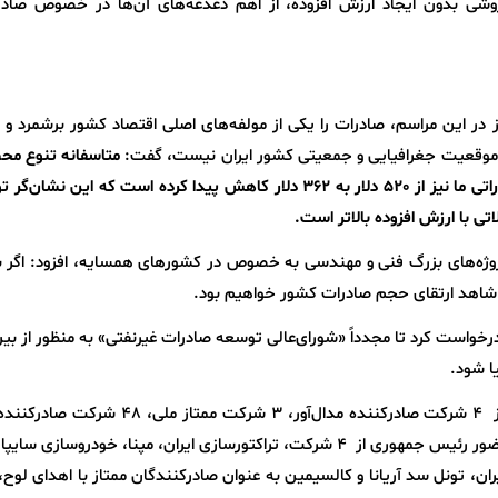
شی بدون ایجاد ارزش افزوده، از اهم دغدغه‌های آن‌ها در خصوص صادر
 این مراسم، صادرات را یکی از مولفه‌های اصلی اقتصاد کشور برشمرد و ب
 موقعیت جغرافیایی و جمعیتی کشور ایران نیست، گفت:
متاسفانه تنوع مح
صادراتی ما کم و از سوی دیگر ارزش محصولات صادراتی ما نیز از 520 دلار به 362 دلار کاهش پیدا کرده است که این 
 با ارزش افزوده بالاتر است.
پروژه‌های بزرگ فنی و مهندسی به خصوص در کشورهای همسایه، افزود: اگر ب
 شاهد ارتقای حجم صادرات کشور خواهیم بود.
واست کرد تا مجدداً «شورای‌عالی توسعه صادرات غیرنفتی» به منظور از بی
ا شود.
در بیست و هشتمین سالگرد «روز ملی صادرات»، از 4 شرکت صادرکننده مدال‌آور، 3 شرکت ممتا
ملی و یک شرکت شایسته تقدیر، تجلیل شد و با حضور رئیس جمهوری از 4 شرکت، تراکتورسازی ایران، مپنا، خودروساز
ژ ایران، تونل سد آریانا و کالسیمین به عنوان صادرکنندگان ممتاز با اهدای لوح،