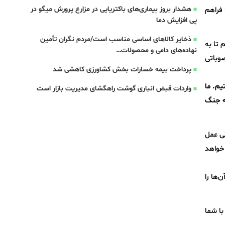
هشدار بروز بیماری‌های باکتریایی در مزارع پرورش میگو در
 فراهم
پی افزایش دما
ذخایر کالاهای اساسی مناسب است/مردم نگران تأمین
 تا به
نهاده‌های دامی و محصولات…
صوباتی
پرداخت بیمه خسارات بخش کشاورزی کاهشی شد
یم. ما
واردات قبض‌ انباری گوشت راهگشای مدیریت بازار است
که جنگ
تی عمل
 خواهد
ها را
با شما