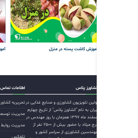
آموزش کاشت پسته در منزل
آموز
کشاورز پلاس
اطلاعات تماس
اولین تلویزیون کشاورزی و صنایع غذایی در
تحریریه کشاور
ایران به نام "کشاورز پلاس" از تاریخ چهارم
مدیریت توسعه ب
اسفند ماه ۱۳۹۷ همزمان با روز مهندس در
برج میلاد با حضور بیش از ۲۵۰۰ نفر از
مدیریت روابط 
مهندسین کشاورزی از سراسر کشور و
تلفکس