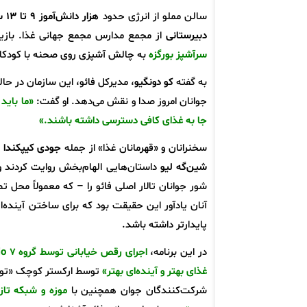
سالن مملو از انرژی حدود
هزار دانش‌آموز ۹ تا ۱۳ ساله
دبیرستانی
از مجمع مدارس مجمع جهانی غذا. بازیک
سرآشپز بورگزه
به چالش آشپزی روی صحنه با کودک
به گفته
کو دونگیو
جوانان امروز صدا و نقش می‌دهد. او گفت:
«ما باید 
جا به غذای کافی دسترسی داشته باشند.»
سخنرانان و «قهرمانان غذا» از جمله
جودی کیپکندا
ر
شین‌گه لیو
داستان‌هایی الهام‌بخش روایت کردند و
شور جوانان تالار اصلی فائو را – که معمولاً محل 
آنان یادآور این حقیقت بود که برای ساختن آینده‌
پایدارتر داشته باشد.
در این برنامه،
اجرای رقص خیابانی توسط گروه Studio 7
غذای بهتر و آینده‌ای بهتر»
توسط ارکستر کوچک «تور پ
شرکت‌کنندگان جوان همچنین با
موزه و شبکه تازه‌ت