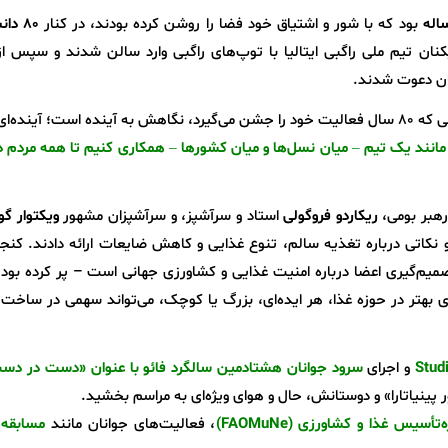
بود که با شور و اشتیاق خود فضا را روشن کرده بودند، در کنار
۸۰ دا
نان تیم ملی راگبی ایتالیا با توپ‌های راگبی وارد سالن شدند و سپس ا
ان دعوت شدند.
، مدیرکل فائو، این سازمان در حالی که ۸۰ سال فعالیت خود را جشن می‌گیرد، نگاهش به آینده است؛ آینده
مانند یک تیم – میان نسل‌ها و میان کشورها – همکاری کنیم تا همه مردم 
هبر بومی،
ریکاردو فروگولی
استاد و سرآشپز، و سرآشپزان مشهور
ویکتوار گو
 نکاتی درباره تغذیه سالم، تنوع غذایی و کاهش ضایعات ارائه دادند. کنج
تصمیم‌گیری اعضا درباره امنیت غذایی و کشاورزی جهانی است – پر کرده بود.
ای بهتر در حوزه غذا، هر ایده‌ای، بزرگ یا کوچک، می‌تواند سهمی در ساخت
و اجرای
سرود جوانان هشتادمین سالگرد فائو با عنوان «دست در دست
ینیاتارا» و دوستانش، حال و هوای ویژه‌ای به مراسم بخشید.
أسیس غذا و کشاورزی (FAOMuNe)
، فعالیت‌های جوانان مانند
مسابقه 