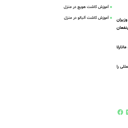
آموزش کاشت هویچ در منزل
آموزش کاشت آلبالو در منزل
وزیران
نفعان
اتارلا
للی را