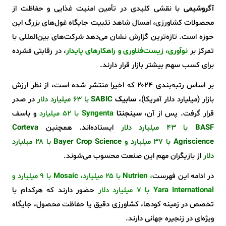
آگروشیمی
با نقشی کلیدی در تأمین امنیت غذایی و حفاظت از
محصولات کشاورزی، امسال شاهد تثبیت جایگاه غول‌های بزرگ این
حوزه است. تازه‌ترین گزارش نشان می‌دهد شرکت‌های بین‌المللی با
تمرکز بر
نوآوری، زیست‌فناوری و راهکارهای پایدار
، در رقابتی فشرده
برای کسب سهم بیشتر بازار قرار دارند.
بر اساس رتبه‌بندی ۲۰۲۴ که اخیرا منتشر شده است، از نظر ارزش
بازار (میلیارد دلار آمریکا)،
سابیک
SABIC
با ۶۳ میلیارد دلار
در صدر
قرار گرفت. پس از آن،
سینجنتا
Syngenta
با ۵۲ میلیارد
و
باسف
BASF
با ۴۳ میلیارد دلار
ایستاده‌اند. همچنین
Corteva
Agriscience
با ۳۷ میلیارد و
Bayer Crop Science
با ۲۸ میلیارد
دلار
از بازیگران مهم این صنعت محسوب می‌شوند.
در ادامه این فهرست
،
Nutrien
با ۲۵ میلیارد،
Mosaic
با ۹ میلیارد و
Yara International
با ۷ میلیارد دلار
حضور دارند که هرکدام با
تخصص در زمینه کودها، کشاورزی دقیق یا حفاظت محصول، جایگاه
ویژه‌ای در زنجیره جهانی دارند.