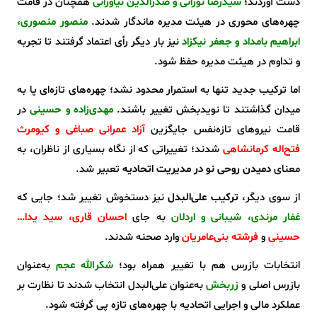
دست آوردند؛
سیدرضا نورانی و صدرالدین نیاورانی
همچنان در قامت
چهره‌های محوری در هیئت مدیره ماندگار شدند.
منصور منصوری،
ابراهیم بامداد و جعفر نیکزاد
نیز بار دیگر رأی اعتماد گرفتند تا تجربه
و تداوم در هیئت مدیره حفظ شود.
اما ترکیب جدید تنها به استمرار محدود نشد؛ چهره‌های تازه‌ای پا به
میدان گذاشتند تا نویدبخش تغییر باشند.
مهدی‌زاده و حسینی
در
قامت نیروهای تازه‌نفس جایگزین
آزاد عمرانی صباغی و کیومرث
فتح‌اله کرمانشاهی
شدند؛ تغییراتی که از نگاه بسیاری از ناظران، به
معنای
دمیدن روحی نو در مدیریت اتحادیه
تعبیر شد.
از سوی دیگر،
ترکیب علی‌البدل
نیز دستخوش تغییر شد؛ جایی که
غفار مرندی، شیبانی و اردلان
به جای
احسان قاری، سید یدا…
حسینی
و
فرشته بنی‌عامریان
وارد صحنه شدند.
انتخابات بازرس هم با تغییر همراه بود؛
شکرالله عجم
به‌عنوان
بازرس اصلی و
زربخش
به‌عنوان علی‌البدل انتخاب شدند تا نظارت بر
عملکرد مالی و اجرایی اتحادیه با چهره‌های تازه پی گرفته شود.