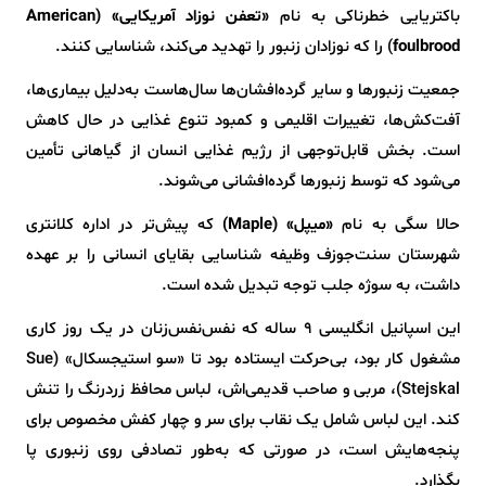
باکتریایی خطرناکی به نام
«تعفن نوزاد آمریکایی» (American
foulbrood
) را که نوزادان زنبور را تهدید می‌کند، شناسایی کنند.
جمعیت زنبورها و سایر گرده‌افشان‌ها سال‌هاست به‌دلیل بیماری‌ها،
آفت‌کش‌ها، تغییرات اقلیمی و کمبود تنوع غذایی در حال کاهش
است. بخش قابل‌توجهی از رژیم غذایی انسان از گیاهانی تأمین
می‌شود که توسط زنبورها گرده‌افشانی می‌شوند.
حالا سگی به نام
«میپل» (Maple)
که پیش‌تر در اداره کلانتری
شهرستان سنت‌جوزف وظیفه‌ شناسایی بقایای انسانی را بر عهده
داشت، به سوژه‌ جلب توجه تبدیل شده است.
این اسپانیل انگلیسی ۹ ساله که نفس‌نفس‌زنان در یک روز کاری
مشغول کار بود، بی‌حرکت ایستاده بود تا «سو استیجسکال» (Sue
Stejskal)، مربی و صاحب قدیمی‌اش، لباس محافظ زردرنگ را تنش
کند. این لباس شامل یک نقاب برای سر و چهار کفش مخصوص برای
پنجه‌هایش است، در صورتی که به‌طور تصادفی روی زنبوری پا
بگذارد.