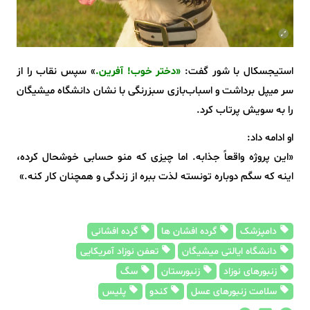
استیجسکال با شور گفت:
«دختر خوب! آفرین.
» سپس نقاب را از
سر میپل برداشت و اسباب‌بازی سبزرنگی با نشان دانشگاه میشیگان
را به سویش پرتاب کرد.
او ادامه داد:
«این پروژه واقعاً جذابه. اما چیزی که منو حسابی خوشحال کرده،
اینه که سگم دوباره تونسته لذت ببره از زندگی و همچنان کار کنه.»
دامپزشک
گرده افشان ها
گرده افشانی
دانشگاه ایالتی میشیگان
تعفن نوزاد آمریکایی
زنبورهای نوزاد
زنبورستان
سگ‌
سلامت زنبورهای عسل
کندو
پلیس