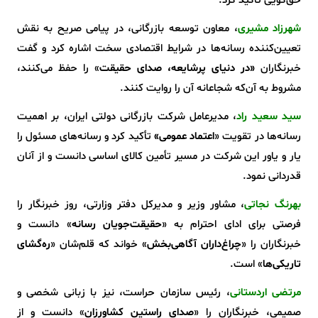
حق‌گویی تأکید کرد.
شهرزاد مشیری
، معاون توسعه بازرگانی، در پیامی صریح به نقش
تعیین‌کننده رسانه‌ها در شرایط اقتصادی سخت اشاره کرد و گفت
خبرنگاران
«در دنیای پرشایعه، صدای حقیقت
» را حفظ می‌کنند،
مشروط به آن‌که شجاعانه آن را روایت کنند.
سید سعید راد
، مدیرعامل شرکت بازرگانی دولتی ایران، بر اهمیت
رسانه‌ها در تقویت «
اعتماد عمومی»
تأکید کرد و رسانه‌های مسئول را
یار و یاور این شرکت در مسیر تأمین کالای اساسی دانست و از آنان
قدردانی نمود.
بهرنگ نجاتی
، مشاور وزیر و مدیرکل دفتر وزارتی، روز خبرنگار را
فرصتی برای ادای احترام به «
حقیقت‌جویان رسانه
» دانست و
خبرنگاران را «
چراغ‌داران آگاهی‌بخش
» خواند که قلم‌شان «
ره‌گشای
تاریکی‌ها
» است.
مرتضی اردستانی
، رئیس سازمان حراست، نیز با زبانی شخصی و
صمیمی، خبرنگاران را «
صدای راستین کشاورزان
» دانست و از