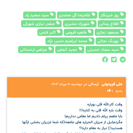
روز خبرنگار
غلامرضا گل محمدی
سید سعید راد
اطلاع رسانی
شهرزاد مشیری
صفدر نیازی شهرکی
مسعود نمازی
طاهره قیومی
اکبر فتحی
بهرنگ نجاتی
محمد ابراهیم حسن نژاد
سید سجاد حسینی
مجید آنجفی
مرتضی اردستانی
علی فریدونی
ارسالی در
دوشنبه ۲۰ مرداد ۱۴۰۴
0
پاسخ
وقت کار،الله قلی بوراره
وقت باره الله قلی به کناره!!!
بابا ماهم پیام دادیم اما مقامی نداریم!
مگرتجلیل از میزان الحراره های جامعه(که شما عزیزان بخشی ازآنها
هستید!) نیاز به مقام داره!؟