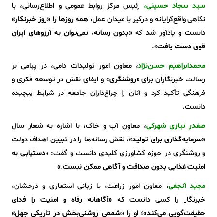
سید سجاد حسینی
،
رئیس مرکز روابط عمومی و اطلاع‌رسانی، با
نگاهی واقع‌گرایانه و درگیر با میدان عمل،
همه روزها را «روز خبرنگار»
دانست و یادآور شد که «
بدون رسانه، نمی‌توان به آرزوهای ایران
قوی دست یافت»
.
محمدابراهیم حسن‌نژاد
، معاون امور تولیدات دامی، در پیامی بر
رسالت خبرنگاران برای
«روشنگری
» و ایفای نقش در توسعه فکری و
فرهنگی تأکید کرد و آنان را چراغ‌داران جامعه در شرایط پیچیده
دانست.
صفدر نیازی شهرکی
، معاون آب و خاک، با اشاره به شعار سال
«سرمایه‌گذاری برای تولید
»، نقش رسانه‌ها را در تبیین اهداف دولت
و روشنگری در حوزه کشاورزی کلیدی دانست و گفت: «
دستیابی به
امنیت غذایی بدون صداقت و آگاهی ممکن نیست
.»
مجید آنجفی
، معاون امور زراعت، با زبانی استعاری و درخشان،
خبرنگار را کسی دانست که
«آگاهانه رفاه و امنیت را فدای
حقیقت‌گویی می‌کند
»؛ او را «
شمعی روشنی‌بخش در تاریکی جهل»