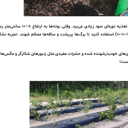
با اینکه بوک چوی خیلی سریع رشد می‌کند، اما از تغذیه دوره‌ای سود زیادی می‌برد. وقت
محلول رقیق‌شده کود متعادل محلول در آب (مثل 10-10-10) استفاده کنید تا برگ‌ها پرپشت و ساقه‌ها محکم شوند. تجربه
ای خودبذرشونده شده و حشرات مفیدی مثل زنبورهای شکارگر و مگس‌های
است!