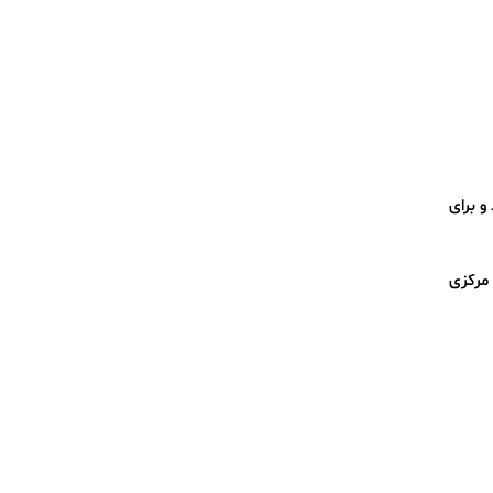
تفاع به ۱۵–۲۰ سانتی‌متر رسید و برای
 مرکزی