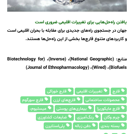
یافتن راه‌حل‌هایی برای تغییرات اقلیمی ضروری است
جهان در جستجوی راه‌های جدیدی برای مقابله با بحران اقلیمی است
و کاربردهای متنوع قارچ‌ها بخشی از این راه‌حل‌ها هستند.
منابع:
(National Geographic)، (Inverse)، (Biotechnology for
Biofuels)، (Wired)، (Journal of Ethnopharmacology)
قارچ
تغییرات اقلیمی
قارچ خوراکی
محصولات ساختمانی
قارچ‌های ارزن
قارچ سورگوم
قارچ مایکوریزا
بیماری‌های پوستی
میسلیوم،
چرم وگان
رنگ‌آمیزی
ضایعات کشاورزی
بسته بندی
دفن زباله
پلی‌استایرن