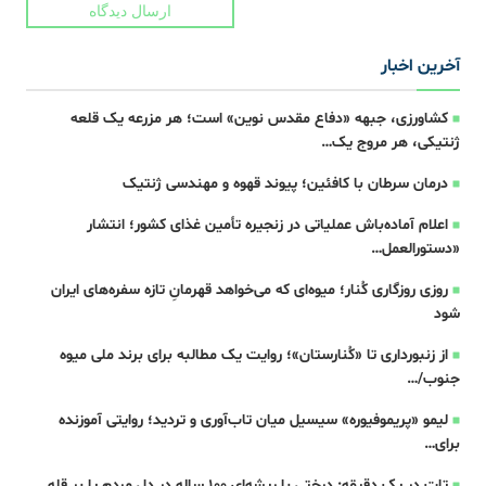
ارسال دیدگاه
آخرین اخبار
کشاورزی، جبهه‌ «دفاع مقدس نوین» است؛ هر مزرعه یک قلعه‌
ژنتیکی، هر مروج یک…
درمان سرطان با کافئین؛ پیوند قهوه و مهندسی ژنتیک
اعلام آماده‌باش عملیاتی در زنجیره تأمین غذای کشور؛ انتشار
«دستورالعمل…
روزی روزگاری کُنار؛ میوه‌ای که می‌خواهد قهرمانِ تازه‌ سفره‌های ایران
شود
از زنبورداری تا «کُنارستان»؛ روایت یک مطالبه برای برند ملی میوه
جنوب/…
لیمو «پریموفیوره» سیسیل میان تاب‌آوری و تردید؛ روایتی آموزنده
برای…
تات در یک دقیقه: درختی با ریشه‌ای ۱۰۰ ساله در دل مردم یا بر قله