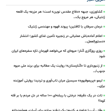
کشاورزی، جبهه‌ «دفاع مقدس نوین» است؛ هر مزرعه یک قلعه‌
ژنتیکی، هر مروج یک…
درمان سرطان با کافئین؛ پیوند قهوه و مهندسی ژنتیک
اعلام آماده‌باش عملیاتی در زنجیره تأمین غذای کشور؛ انتشار
«دستورالعمل…
روزی روزگاری کُنار؛ میوه‌ای که می‌خواهد قهرمانِ تازه‌ سفره‌های ایران
شود
از زنبورداری تا «کُنارستان»؛ روایت یک مطالبه برای برند ملی میوه
جنوب/…
لیمو «پریموفیوره» سیسیل میان تاب‌آوری و تردید؛ روایتی آموزنده
برای…
تات در یک دقیقه: درختی با ریشه‌ای ۱۰۰ ساله در دل مردم یا بر قله
کوه!؟
وقتی آب را «رام» می‌کنیم؛ یک ترفند ساده برای آبیاری هوشمندانه